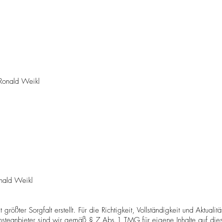
 Ronald Weikl
onald Weikl
größter Sorgfalt erstellt. Für die Richtigkeit, Vollständigkeit und Aktuali
steanbieter sind wir gemäß § 7 Abs.1 TMG für eigene Inhalte auf die