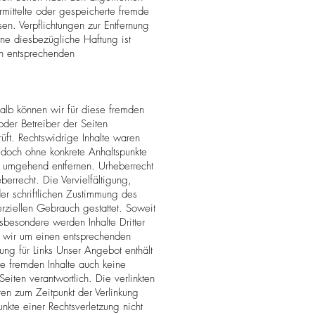
rmittelte oder gespeicherte fremde
en. Verpflichtungen zur Entfernung
ne diesbezügliche Haftung ist
on entsprechenden
halb können wir für diese fremden
oder Betreiber der Seiten
üft. Rechtswidrige Inhalte waren
 jedoch ohne konkrete Anhaltspunkte
s umgehend entfernen. Urheberrecht
errecht. Die Vervielfältigung,
er schriftlichen Zustimmung des
erziellen Gebrauch gestattet. Soweit
nsbesondere werden Inhalte Dritter
n wir um einen entsprechenden
ng für Links Unser Angebot enthält
se fremden Inhalte auch keine
eiten verantwortlich. Die verlinkten
ren zum Zeitpunkt der Verlinkung
unkte einer Rechtsverletzung nicht