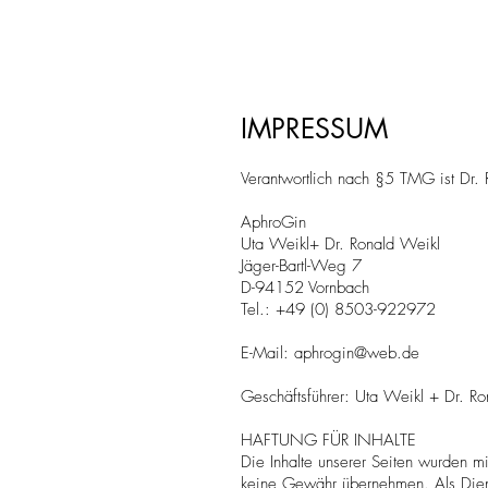
IMPRESSUM
Verantwortlich nach §5 TMG ist Dr.
AphroGin
Uta Weikl+ Dr. Ronald Weikl
Jäger-Bartl-Weg 7
D-94152 Vornbach
Tel.: +49 (0) 8503-922972
E-Mail:
aphrogin@web.de
Geschäftsführer: Uta Weikl + Dr. R
HAFTUNG FÜR INHALTE
Die Inhalte unserer Seiten wurden mit 
keine Gewähr übernehmen. Als Dien