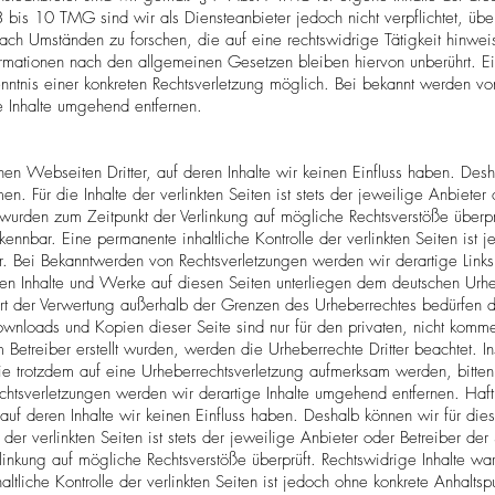
bis 10 TMG sind wir als Diensteanbieter jedoch nicht verpflichtet, übe
ch Umständen zu forschen, die auf eine rechtswidrige Tätigkeit hinweis
rmationen nach den allgemeinen Gesetzen bleiben hiervon unberührt. Ei
nntnis einer konkreten Rechtsverletzung möglich. Bei bekannt werden v
e Inhalte umgehend entfernen.
nen Webseiten Dritter, auf deren Inhalte wir keinen Einfluss haben. Des
. Für die Inhalte der verlinkten Seiten ist stets der jeweilige Anbieter 
n wurden zum Zeitpunkt der Verlinkung auf mögliche Rechtsverstöße überpr
rkennbar. Eine permanente inhaltliche Kontrolle der verlinkten Seiten ist
ar. Bei Bekanntwerden von Rechtsverletzungen werden wir derartige Link
lten Inhalte und Werke auf diesen Seiten unterliegen dem deutschen Urheb
rt der Verwertung außerhalb der Grenzen des Urheberrechtes bedürfen d
Downloads und Kopien dieser Seite sind nur für den privaten, nicht komm
m Betreiber erstellt wurden, werden die Urheberrechte Dritter beachtet. I
Sie trotzdem auf eine Urheberrechtsverletzung aufmerksam werden, bitte
tsverletzungen werden wir derartige Inhalte umgehend entfernen. Haftu
 auf deren Inhalte wir keinen Einfluss haben. Deshalb können wir für die
r verlinkten Seiten ist stets der jeweilige Anbieter oder Betreiber der S
linkung auf mögliche Rechtsverstöße überprüft. Rechtswidrige Inhalte wa
ltliche Kontrolle der verlinkten Seiten ist jedoch ohne konkrete Anhaltsp